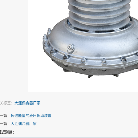
关标签：
大连偶合器厂家
一篇：
传递能量的液压传动装置
一篇：
大连偶合器厂家
最近浏览：