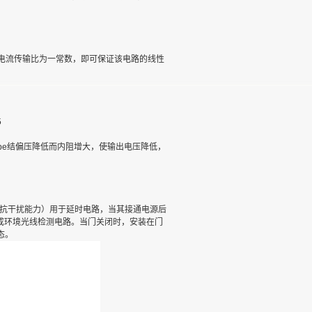
的电流传输比为一常数，即可保证该电路的线性
5
be结偏压降低而内阻增大，使输出电压降低，
率及抗干扰能力）用于延时电路，当其接通电源后
等构成环境光线检测电路。当门关闭时，安装在门
态。