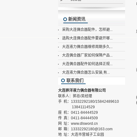
新闻资讯
采购大连偶合器配件，怎样避...
选购大连偶合器配件要避开哪...
大连液力偶合器维修周期多久...
大连偶合器厂家如何保障产品...
大连偶合器配件如何选择正规...
大连液力偶合器怎么安装,有...
联系我们
大连骅洋液力偶合器有限公司
联系人：郭总/吴经理
手 机：13332292180/15842489610
13841114529
座 机：0411-84444529
传 真：0411-84444509
网 址：www.dlsword.cn
邮 箱：13332292180@163.com
地 址：大连市营城子工业园