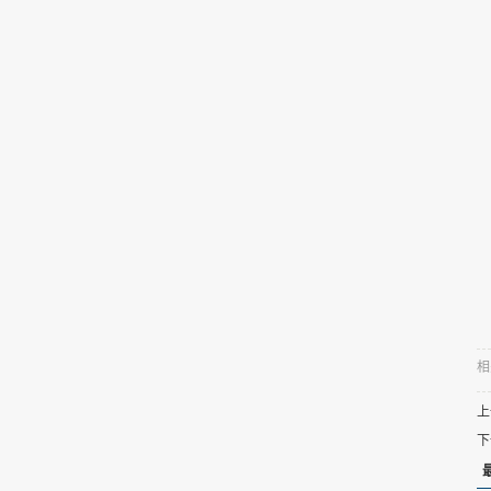
相
上
下