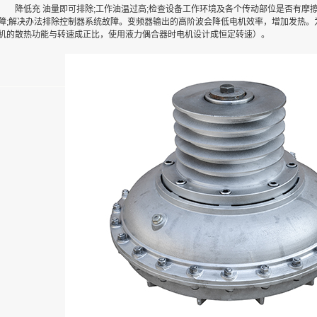
降低充 油量即可排除;工作油温过高;检查设备工作环境及各个传动部位是否有摩
障;解决办法排除控制器系统故障。变频器输出的高阶波会降低电机效率，增加发热。
机的散热功能与转速成正比，使用液力偶合器时电机设计成恒定转速）。