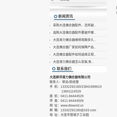
新闻资讯
采购大连偶合器配件，怎样避...
选购大连偶合器配件要避开哪...
大连液力偶合器维修周期多久...
大连偶合器厂家如何保障产品...
大连偶合器配件如何选择正规...
大连液力偶合器怎么安装,有...
联系我们
大连骅洋液力偶合器有限公司
联系人：郭总/吴经理
手 机：13332292180/15842489610
13841114529
座 机：0411-84444529
传 真：0411-84444509
网 址：www.dlsword.cn
邮 箱：13332292180@163.com
地 址：大连市营城子工业园