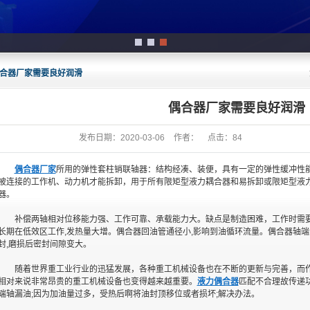
1
2
3
合器厂家需要良好润滑
偶合器厂家需要良好润滑
发布日期：
2020-03-06
作者：
点击：
84
偶合器厂家
所用的弹性套柱销联轴器：结构经凑、装便，具有一定的弹性缓冲性
被连接的工作机、动力机才能拆卸，用于所有限矩型液力耦合器和易拆卸或限矩型液
器。
补偿两轴相对位移能力强、工作可靠、承载能力大。缺点是制造困难，工作时需
长期在低效区工作,发热量大增。偶合器回油管通径小,影响到油循环流量。偶合器轴
封,磨损后密封间隙变大。
随着世界重工业行业的迅猛发展，各种重工机械设备也在不断的更新与完善，而
相对来说非常昂贵的重工机械设备也变得越来越重要。
液力偶合器
匹配不合理故传递功
端轴漏油;因为加油量过多，受热后啊将油封顶移位或者损坏;解决办法。