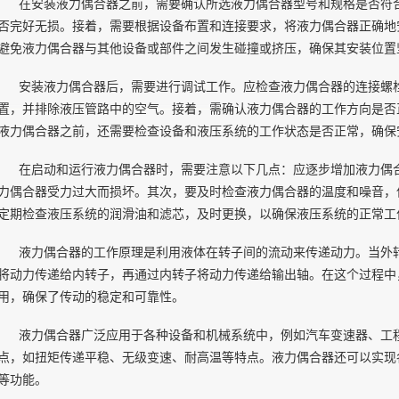
在安装液力偶合器之前，需要确认所选液力偶合器型号和规格是否符
否完好无损。接着，需要根据设备布置和连接要求，将液力偶合器正确地
避免液力偶合器与其他设备或部件之间发生碰撞或挤压，确保其安装位置
安装液力偶合器后，需要进行调试工作。应检查液力偶合器的连接螺
置，并排除液压管路中的空气。接着，需确认液力偶合器的工作方向是否
液力偶合器之前，还需要检查设备和液压系统的工作状态是否正常，确保
在启动和运行液力偶合器时，需要注意以下几点：应逐步增加液力偶
力偶合器受力过大而损坏。其次，要及时检查液力偶合器的温度和噪音，
定期检查液压系统的润滑油和滤芯，及时更换，以确保液压系统的正常工
液力偶合器的工作原理是利用液体在转子间的流动来传递动力。当外
将动力传递给内转子，再通过内转子将动力传递给输出轴。在这个过程中
用，确保了传动的稳定和可靠性。
液力偶合器广泛应用于各种设备和机械系统中，例如汽车变速器、工
点，如扭矩传递平稳、无级变速、耐高温等特点。液力偶合器还可以实现
等功能。