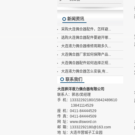
新闻资讯
采购大连偶合器配件，怎样避...
选购大连偶合器配件要避开哪...
大连液力偶合器维修周期多久...
大连偶合器厂家如何保障产品...
大连偶合器配件如何选择正规...
大连液力偶合器怎么安装,有...
联系我们
大连骅洋液力偶合器有限公司
联系人：郭总/吴经理
手 机：13332292180/15842489610
13841114529
座 机：0411-84444529
传 真：0411-84444509
网 址：www.dlsword.cn
邮 箱：13332292180@163.com
地 址：大连市营城子工业园